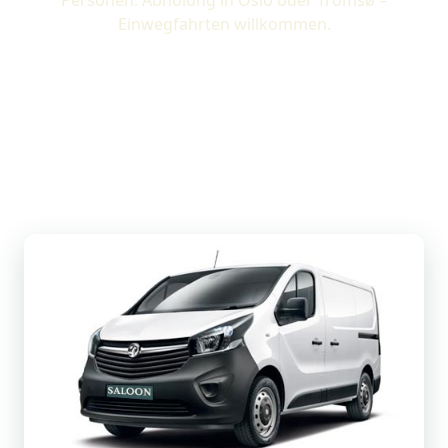
Personen. Abholung in Oslo oder Tromsø –
Einwegfahrten willkommen.