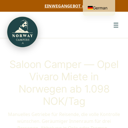
EINWEGANGEBOT ›
German
☰
Saloon Camper — Opel
Vivaro Miete in
Norwegen ab 1.098
NOK/Tag
Manuelles Getriebe für Reisende, die volle Kontrolle
wünschen. Geräumiger Innenraum für drei