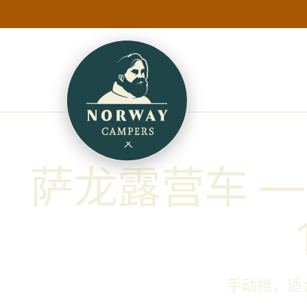
萨龙露营车 — 
手动挡，适