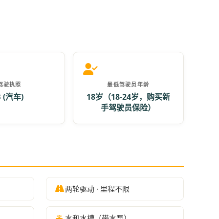
驾驶执照
最低驾驶员年龄
B (汽车)
18岁（18-24岁，购买新
手驾驶员保险）
两轮驱动 · 里程不限
水和水槽（带水泵）