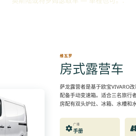
奥斯陆或特罗姆瑟取车 — 单程也可。.
维瓦罗
房式露营车
萨龙露营者是基于欧宝VIVAR
配备手动变速箱。适合三名旅行
房配有双头炉灶、冰箱、水槽和水
广播
手册