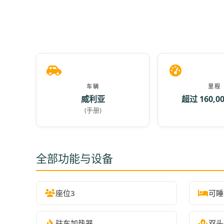
车辆
里程
威利亚
超过 160,0
(手册)
全部功能与设备
座位3
可睡
驻车加热器
双头