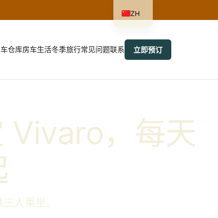
ZH
货车
仓库
房车生活
冬季旅行
常见问题
联系
立即预订
Vivaro，每天
起
供三人乘坐。