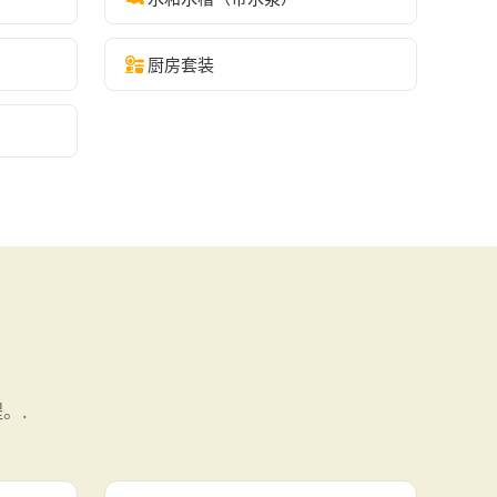
厨房套装
。.