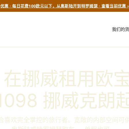
优惠 · 每日花费100欧元以下，从奥斯陆开到特罗姆瑟 · 查看当前优惠 ›
我们的
在挪威租用欧宝 
1098 挪威克朗
合喜欢完全掌控的旅行者。宽敞的内部空间可