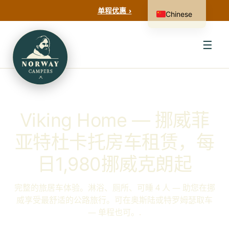
单程优惠 ›
Chinese
☰
Viking Home — 挪威菲
亚特杜卡托房车租赁，每
日1,980挪威克朗起
完整的旅居车体验。淋浴、厕所、可睡 4 人 — 助您在挪
威享受最舒适的公路旅行。可在奥斯陆或特罗姆瑟取车
— 单程也可。.