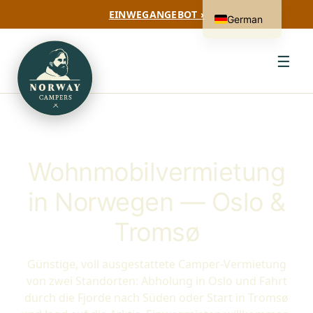
EINWEGANGEBOT ›
German
☰
Wohnmobilvermietung
in Norwegen — Oslo &
Tromsø
Günstige, voll ausgestattete Camper-Vermietung
von zwei Standorten: Abholung in Oslo und Fahrt
durch die Fjorde nach Süden oder Start in Tromsø