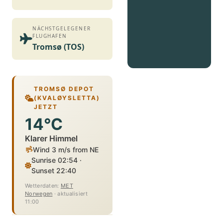
NÄCHSTGELEGENER
FLUGHAFEN
Tromsø (TOS)
TROMSØ DEPOT
(KVALØYSLETTA)
JETZT
14°C
Klarer Himmel
Wind 3 m/s from NE
Sunrise 02:54 ·
Sunset 22:40
Wetterdaten:
MET
Norwegen
· aktualisiert
11:00