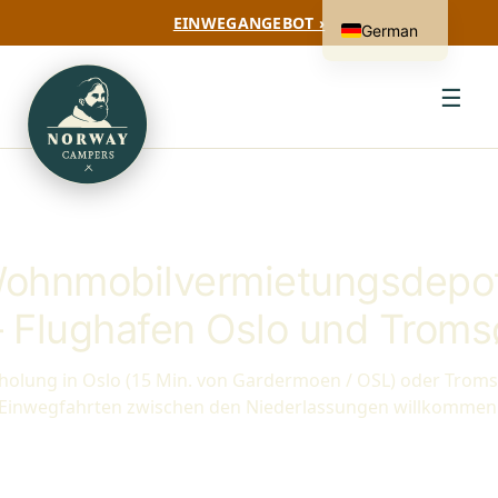
EINWEGANGEBOT ›
German
☰
ohnmobilvermietungsdepo
– Flughafen Oslo und Troms
holung in Oslo (15 Min. von Gardermoen / OSL) oder Troms
Einwegfahrten zwischen den Niederlassungen willkommen