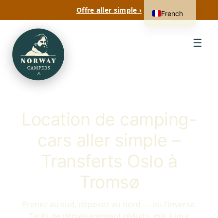
Offre aller simple ›
French
☰
Location de camping-
cars aller simple –
Transferts Oslo à
Tromsø
Prenez au sud, déposez au nord — ou l'inverse.
Tarifs de déménagement réduits, mis à jour