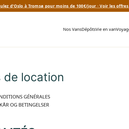
ulez d'Oslo à Tromsø pour moins de 100€/jour · Voir les offres 
Nos Vans
Dépôts
Vie en van
Voyage
 de location
NDITIONS GÉNÉRALES
KÅR OG BETINGELSER