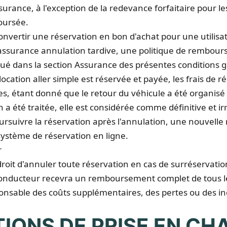
ssurance, à l'exception de la redevance forfaitaire pour l
oursée.
 convertir une réservation en bon d'achat pour une utilisat
 l'assurance annulation tardive, une politique de rembou
ué dans la section Assurance des présentes conditions 
location aller simple est réservée et payée, les frais de r
, étant donné que le retour du véhicule a été organisé 
 a été traitée, elle est considérée comme définitive et irr
suivre la réservation après l'annulation, une nouvelle r
système de réservation en ligne.
r
droit d'annuler toute réservation en cas de surréservati
 conducteur recevra un remboursement complet de tous l
ponsable des coûts supplémentaires, des pertes ou des i
TIONS DE PRISE EN CH