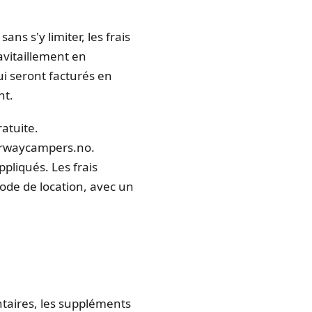
ns s'y limiter, les frais
ravitaillement en
ui seront facturés en
nt.
ratuite.
norwaycampers.no.
pliqués. Les frais
iode de location, avec un
ntaires, les suppléments