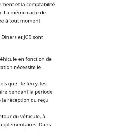
iement et la comptabilité
o. La même carte de
itée à tout moment
 Diners et JCB sont
véhicule en fonction de
ation nécessite le
s que : le ferry, les
taire pendant la période
 la réception du reçu
etour du véhicule, à
supplémentaires. Dans