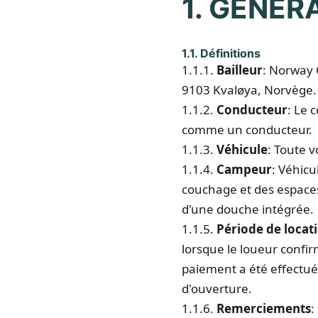
1. GÉNÉR
1.1. Définitions
1.1.1.
Bailleur
: Norway 
9103 Kvaløya, Norvège.
1.1.2.
Conducteur
: Le 
comme un conducteur.
1.1.3.
Véhicule
: Toute 
1.1.4.
Campeur
: Véhic
couchage et des espaces
d'une douche intégrée.
1.1.5.
Période de locat
lorsque le loueur confir
paiement a été effectué
d'ouverture.
1.1.6.
Remerciements
: