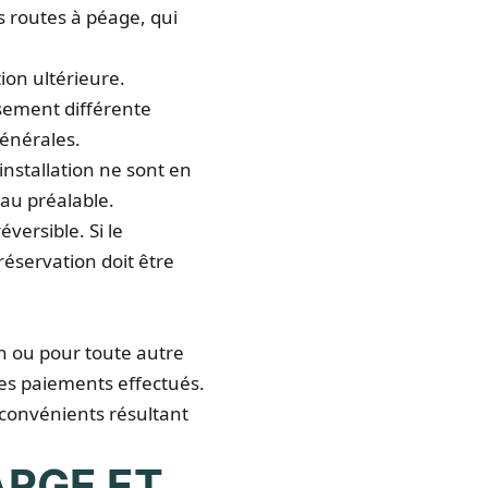
es routes à péage, qui
ion ultérieure.
rsement différente
générales.
éinstallation ne sont en
au préalable.
éversible. Si le
éservation doit être
on ou pour toute autre
es paiements effectués.
nconvénients résultant
ARGE ET