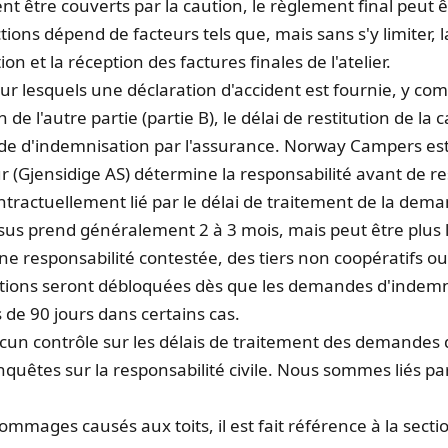
ent être couverts par la caution, le règlement final peut ê
ions dépend de facteurs tels que, mais sans s'y limiter, l
 et la réception des factures finales de l'atelier.
 lesquels une déclaration d'accident est fournie, y com
de l'autre partie (partie B), le délai de restitution de l
de d'indemnisation par l'assurance. Norway Campers es
r (Gjensidige AS) détermine la responsabilité avant de res
ractuellement lié par le délai de traitement de la dem
sus prend généralement 2 à 3 mois, mais peut être plus 
e responsabilité contestée, des tiers non coopératifs o
utions seront débloquées dès que les demandes d'indemni
 de 90 jours dans certains cas.
un contrôle sur les délais de traitement des demandes 
nquêtes sur la responsabilité civile. Nous sommes liés par
ommages causés aux toits, il est fait référence à la sect