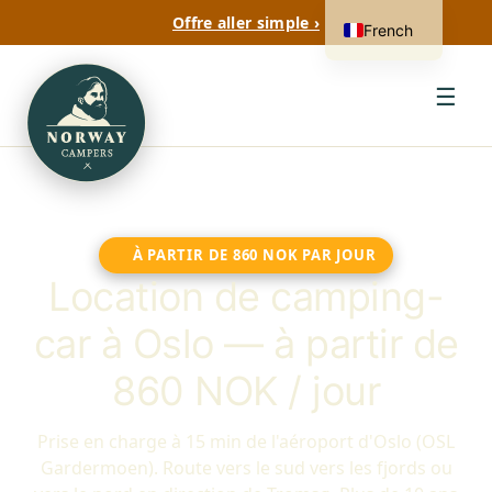
Offre aller simple ›
French
☰
À PARTIR DE 860 NOK PAR JOUR
Location de camping-
car à Oslo — à partir de
860 NOK / jour
Prise en charge à 15 min de l'aéroport d'Oslo (OSL
Gardermoen). Route vers le sud vers les fjords ou