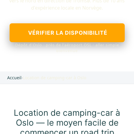
vers le nord en direction de Tromsø. Plus de 10 ans
d'expérience locale en Norvège.
VÉRIFIER LA DISPONIBILITÉ
Dépôt d'Oslo · près de l'aéroport OSL · aller simple
bienvenue
Accueil
›
Location de camping-car à Oslo
Location de camping-car à
Oslo — le moyen facile de
commencer un road trip