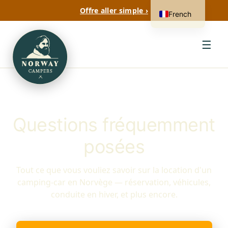
Offre aller simple ›
French
☰
Questions fréquemment
posées
Tout ce que vous vouliez savoir sur la location d'un
camping-car en Norvège — réservation, véhicules,
conduite en hiver, et plus encore.