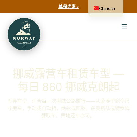
单程优惠 ›
Chinese
☰
挪威露营车租赁车型 —
每日 860 挪威克朗起
五种车型，适合每一次挪威公路旅行——从紧凑型到全尺
寸房车，手动或自动挡，两驱或四驱。在奥斯陆或特罗姆
瑟取车。异地还车亦可。.