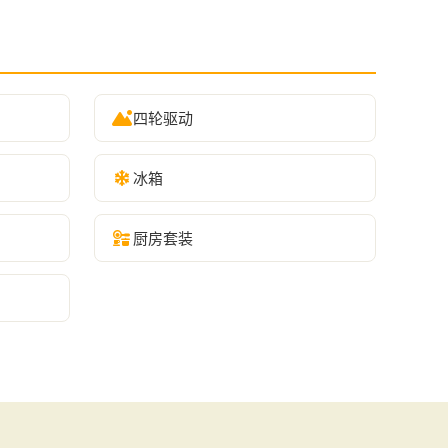
四轮驱动
冰箱
厨房套装