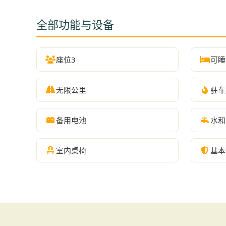
全部功能与设备
座位3
可睡
无限公里
驻车
备用电池
水和
室内桌椅
基本