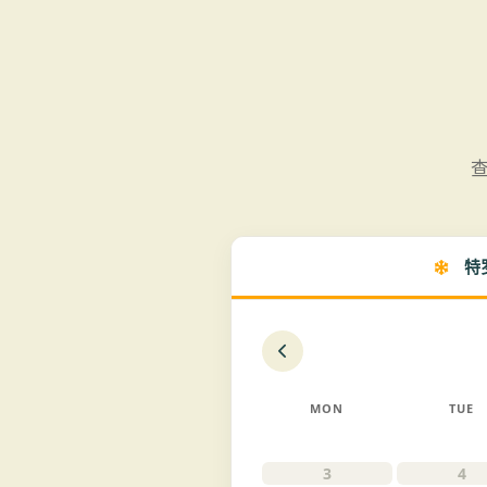
查
特
MON
TUE
3
4