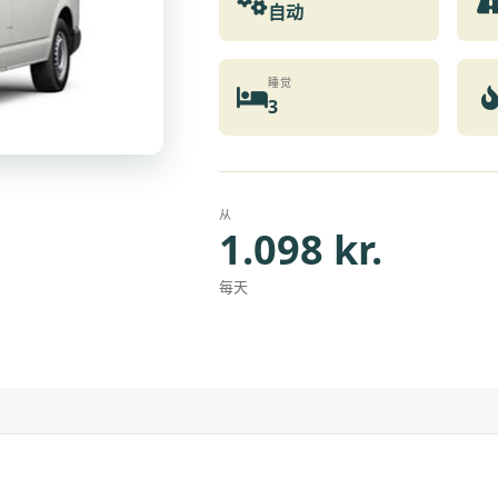
自动
睡觉
3
从
1.098 kr.
每天