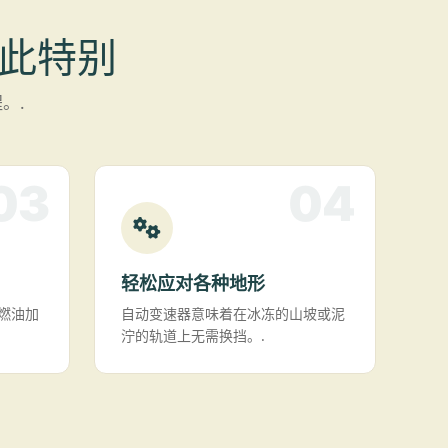
 如此特别
。.
03
04
轻松应对各种地形
燃油加
自动变速器意味着在冰冻的山坡或泥
泞的轨道上无需换挡。.