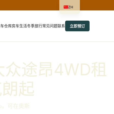
ZH
货车
仓库
房车生活
冬季旅行
常见问题
联系
立即预订
挪威大众途昂4WD租
克朗起
心。可在奥斯