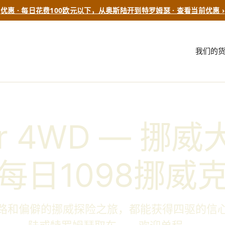
优惠 · 每日花费100欧元以下，从奥斯陆开到特罗姆瑟 · 查看当前优惠 ›
我们的
per 4WD — 
每日1098挪威
路和偏僻的挪威探险之旅，都能获得四驱的信