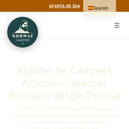
OFERTA DE IDA
Spanish
☰
Alquiler de Campers
Árticos — Auroras
Boreales desde Tromsø
10+ años de experiencia en campistas árticos.
Furgonetas listas para el invierno con neumáticos
con clavos, calentador diésel y aislamiento