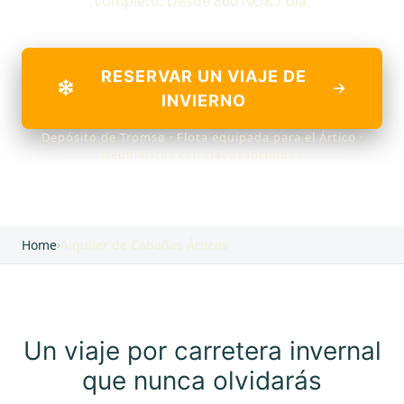
completo. Desde 860 NOK / día.
RESERVAR UN VIAJE DE
INVIERNO
Depósito de Tromsø · Flota equipada para el Ártico ·
Neumáticos con clavos incluidos
Home
›
Alquiler de Cabañas Árticas
Un viaje por carretera invernal
que nunca olvidarás