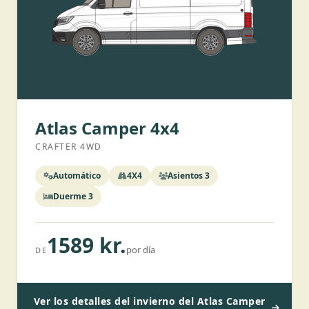
Atlas Camper 4x4
CRAFTER 4WD
Automático
4X4
Asientos 3
Duerme 3
1589 kr.
por día
DE
Ver los detalles del invierno del Atlas Camper