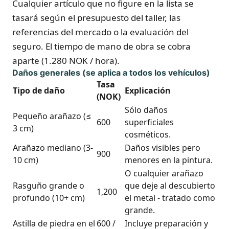
Cualquier artículo que no figure en la lista se
tasará según el presupuesto del taller, las
referencias del mercado o la evaluación del
seguro. El tiempo de mano de obra se cobra
aparte (1.280 NOK / hora).
Daños generales (se aplica a todos los vehículos)
Tasa
Tipo de daño
Explicación
(NOK)
Sólo daños
Pequeño arañazo (≤
600
superficiales
3 cm)
cosméticos.
Arañazo mediano (3-
Daños visibles pero
900
10 cm)
menores en la pintura.
O cualquier arañazo
Rasguño grande o
que deje al descubierto
1,200
profundo (10+ cm)
el metal - tratado como
grande.
Astilla de piedra en el
600 /
Incluye preparación y