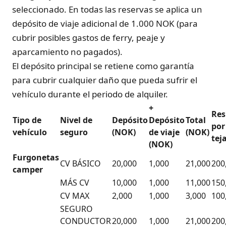
seleccionado. En todas las reservas se aplica un
depósito de viaje adicional de 1.000 NOK (para
cubrir posibles gastos de ferry, peaje y
aparcamiento no pagados).
El depósito principal se retiene como garantía
para cubrir cualquier daño que pueda sufrir el
vehículo durante el periodo de alquiler.
+
Res
Tipo de
Nivel de
Depósito
Depósito
Total
por
vehículo
seguro
(NOK)
de viaje
(NOK)
tej
(NOK)
Furgonetas
CV BÁSICO
20,000
1,000
21,000
200
camper
MÁS CV
10,000
1,000
11,000
150
CV MAX
2,000
1,000
3,000
100
SEGURO
CONDUCTOR
20,000
1,000
21,000
200