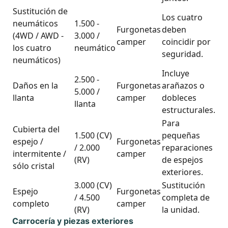
Sustitución de
Los cuatro
neumáticos
1.500 -
Furgonetas
deben
(4WD / AWD -
3.000 /
camper
coincidir por
los cuatro
neumático
seguridad.
neumáticos)
Incluye
2.500 -
Daños en la
Furgonetas
arañazos o
5.000 /
llanta
camper
dobleces
llanta
estructurales.
Para
Cubierta del
1.500 (CV)
pequeñas
espejo /
Furgonetas
/ 2.000
reparaciones
intermitente /
camper
(RV)
de espejos
sólo cristal
exteriores.
3.000 (CV)
Sustitución
Espejo
Furgonetas
/ 4.500
completa de
completo
camper
(RV)
la unidad.
Carrocería y piezas exteriores